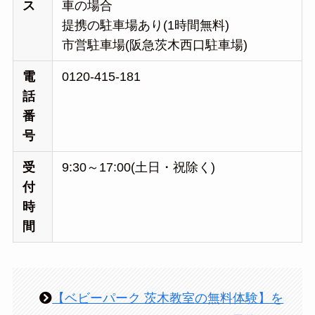
ス
車の場合
提携の駐車場あり(1時間無料)
市営駐車場(阪急茨木西口駐車場)
電
0120-415-181
話
番
号
受
9:30～17:00(土日・祝除く)
付
時
間
【ベビーパーク 茨木教室の無料体験】を