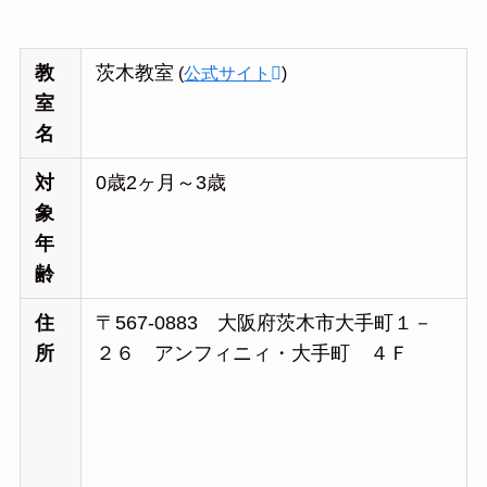
教
茨木教室
(
公式サイト
)
室
名
対
0歳2ヶ月～3歳
象
年
齢
住
〒567-0883 大阪府茨木市大手町１－
所
２６ アンフィニィ・大手町 ４Ｆ