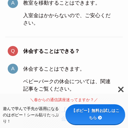
教室を移動することはできます。
入室金はかからないので、ご安心くだ
さい。
休会することはできる？
休会することはできます。
ベビーパークの休会については、関連
記事をご覧ください。
＼春からの通信講座迷ってますか？／
遊んで学んで手先が器用になる
【ベビーパークの休
関連記事
【ポピー】無料お試しはこ
のはポピー！シール貼りたっぷ
ちら
会】についてを読む
り！