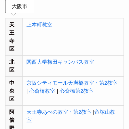
大阪市
天
上本町教室
王
寺
区
北
関西大学梅田キャンパス教室
区
中
京阪シティモール天満橋教室・第2教室
央
|
心斎橋教室
|
心斎橋第2教室
区
阿
天王寺あべの教室・第2教室
|
帝塚山教
倍
室
野