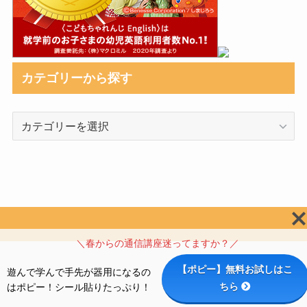
カテゴリーから探す
カ
テ
ゴ
リ
ー
か
ら
探
＼春からの通信講座迷ってますか？／
す
【ポピー】無料お試しはこ
遊んで学んで手先が器用になるの
ちら
はポピー！シール貼りたっぷり！