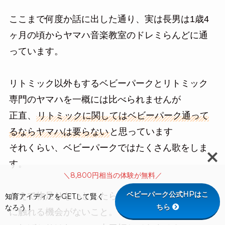
ここまで何度か話に出した通り、実は長男は1歳4
ヶ月の頃からヤマハ音楽教室のドレミらんどに通
っています。
リトミック以外もするベビーパークとリトミック
専門のヤマハを一概には比べられませんが
正直、
リトミックに関してはベビーパーク通って
るならヤマハは要らない
と思っています
それくらい、ベビーパークではたくさん歌をしま
す。
＼8,800円相当の体験が無料／
ベビーパーク公式HPはこ
あえて物足りないとしたら、やはり楽器や生演奏
知育アイディアをGETして賢く
ちら
なろう！
に触れる機会がないこと。