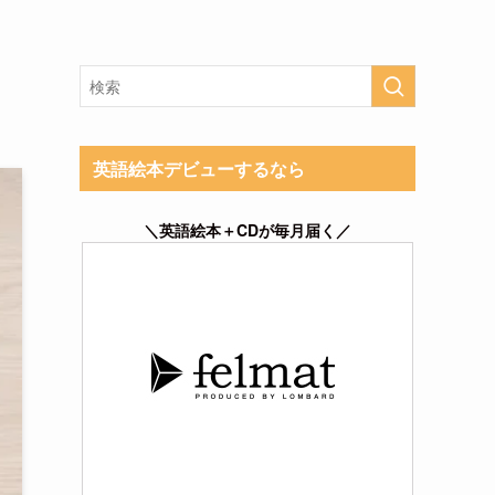
英語絵本デビューするなら
＼英語絵本＋CDが毎月届く／