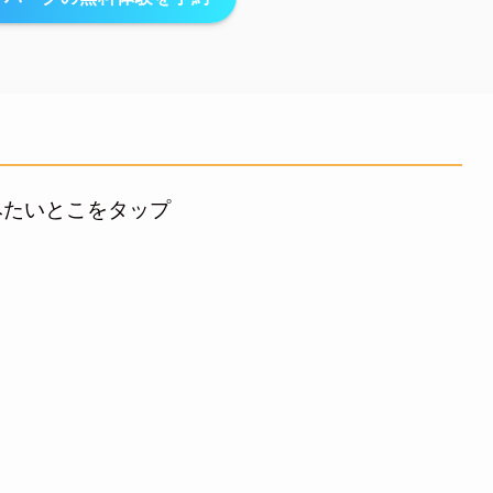
みたいとこをタップ
子
て