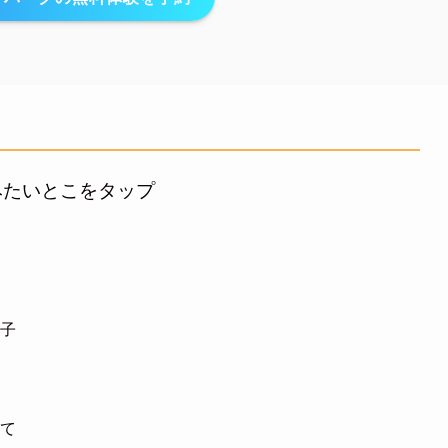
みたいとこをタップ
ミ
様子
いて