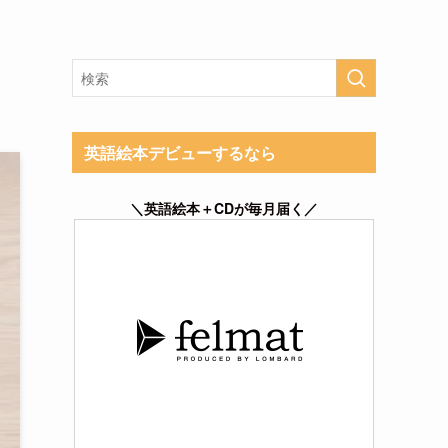
英語絵本デビューするなら
＼英語絵本＋CDが毎月届く／