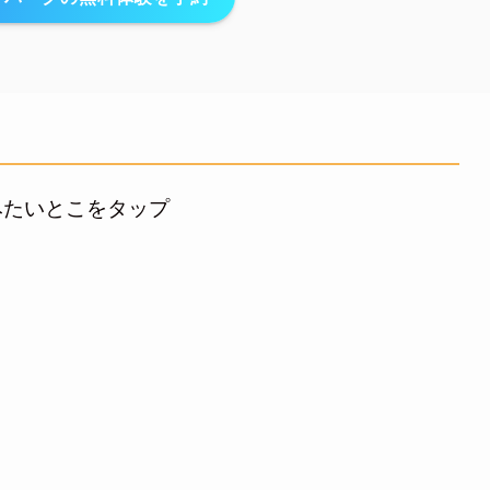
みたいとこをタップ
子
て