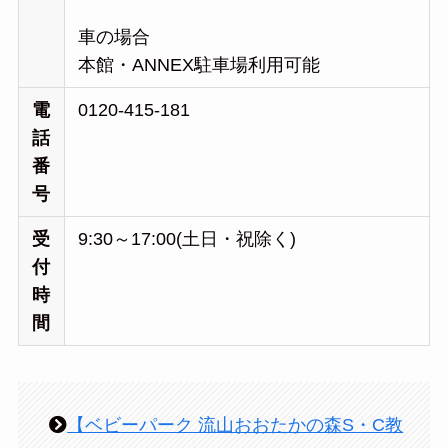
車の場合
本館・ANNEX駐車場利用可能
電
0120-415-181
話
番
号
受
9:30～17:00(土日・祝除く)
付
時
間
【ベビーパーク 流山おおたかの森S・C教