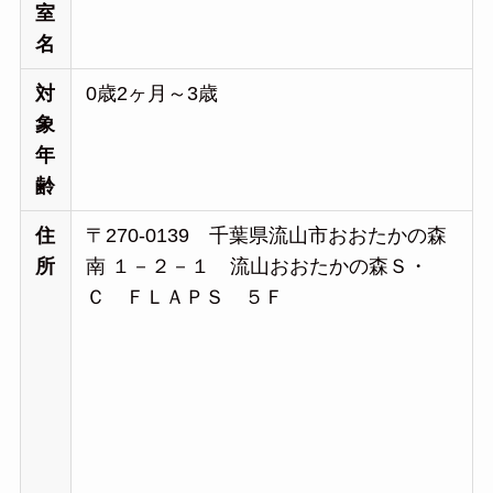
室
名
対
0歳2ヶ月～3歳
象
年
齢
住
〒270-0139 千葉県流山市おおたかの森
所
南 １－２－１ 流山おおたかの森Ｓ・
Ｃ ＦＬＡＰＳ ５Ｆ