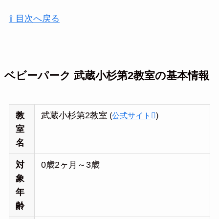
⇧ 目次へ戻る
ベビーパーク 武蔵小杉第2教室の基本情報
教
武蔵小杉第2教室
(
公式サイト
)
室
名
対
0歳2ヶ月～3歳
象
年
齢