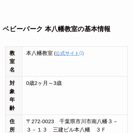
ベビーパーク 本八幡教室の基本情報
教
本八幡教室
(
公式サイト
)
室
名
対
0歳2ヶ月～3歳
象
年
齢
住
〒272-0023 千葉県市川市南八幡３－
所
３－１３ 三建ビル本八幡 ３Ｆ