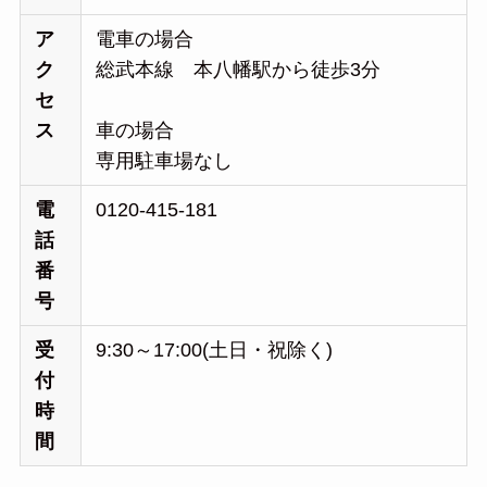
ア
電車の場合
ク
総武本線 本八幡駅から徒歩3分
セ
ス
車の場合
専用駐車場なし
電
0120-415-181
話
番
号
受
9:30～17:00(土日・祝除く)
付
時
間