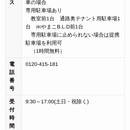
ス
車の場合
専用駐車場あり
教室前1台 通路奥テナント用駐車場1
台 ​​㈱やまこB.L.D前1台
専用駐車場に止められない場合は​提携
駐車場​を利用可
（1時間無料）
電
0120-415-181
話
番
号
受
9:30～17:00(土日・祝除く)
付
時
間