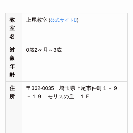
教
上尾教室
(
公式サイト
)
室
名
対
0歳2ヶ月～3歳
象
年
齢
住
〒362-0035 埼玉県上尾市仲町１－９
所
－１９ モリスの丘 １Ｆ