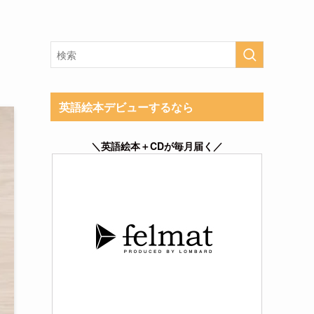
英語絵本デビューするなら
＼英語絵本＋CDが毎月届く／