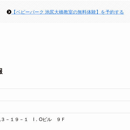
【ベビーパーク 池尻大橋教室の無料体験】を予約する
報
池尻３－１９－１ I．Oビル ９Ｆ