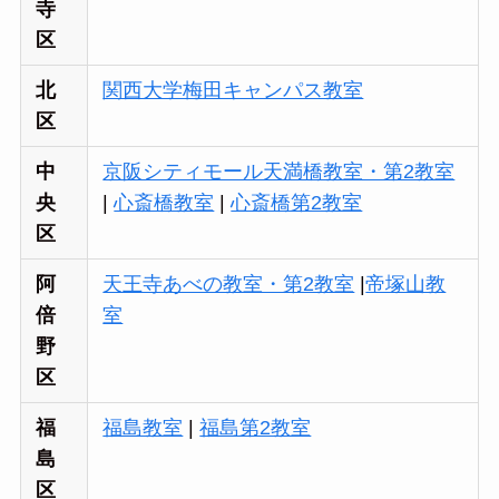
寺
区
北
関西大学梅田キャンパス教室
区
中
京阪シティモール天満橋教室・第2教室
央
|
心斎橋教室
|
心斎橋第2教室
区
阿
天王寺あべの教室・第2教室
|
帝塚山教
倍
室
野
区
福
福島教室
|
福島第2教室
島
区