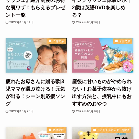
な裏ワザ！もらえるプレゼ
2歳は英語DVDを楽しめ
ント一覧
る？
2022年10月31日
2022年10月26日
子育て系
子育て系
疲れたお母さんに贈る歌|3
産後に甘いものがやめられ
児ママが選ぶ泣ける！元気
ない！お菓子依存から抜け
が出る！シーン別応援ソン
出す方法と、授乳中にもお
グ
すすめのおやつ
2022年10月25日
2022年10月16日
教材比較
こどもちゃれんじEnglish