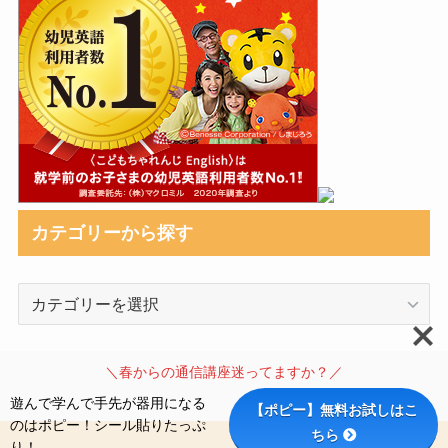
カテゴリーから探す
カ
テ
ゴ
リ
＼春からの通信講座迷ってますか？／
ー
遊んで学んで手先が器用になる
【ポピー】無料お試しはこ
か
のはポピー！シール貼りたっぷ
ちら
ら
り！