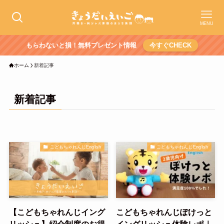
MENU
もらわないと損！無料プレゼント情報
今すぐCHECK
ホーム
新着記事
新着記事
こどもちゃれんじEnglish
こどもちゃれんじEnglish
【こどもちゃれんじイング
こどもちゃれんじぽけっと
リッシュ】紹介制度のお得
イングリッシュ体験レポ｜