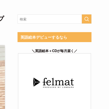
プ
英語絵本デビューするなら
＼英語絵本＋CDが毎月届く／