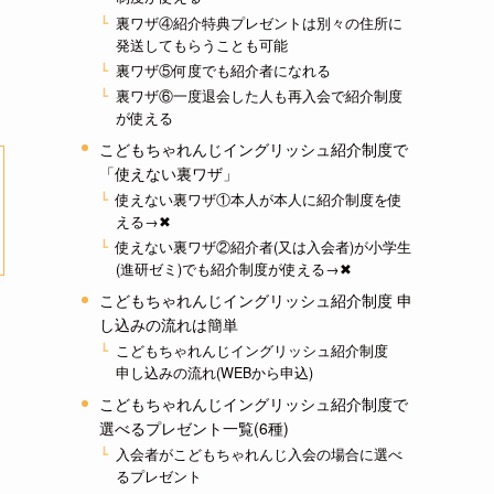
裏ワザ④紹介特典プレゼントは別々の住所に
発送してもらうことも可能
裏ワザ⑤何度でも紹介者になれる
裏ワザ⑥一度退会した人も再入会で紹介制度
が使える
こどもちゃれんじイングリッシュ紹介制度で
「使えない裏ワザ」
使えない裏ワザ①本人が本人に紹介制度を使
える→✖
使えない裏ワザ②紹介者(又は入会者)が小学生
(進研ゼミ)でも紹介制度が使える→✖
こどもちゃれんじイングリッシュ紹介制度 申
し込みの流れは簡単
こどもちゃれんじイングリッシュ紹介制度
申し込みの流れ(WEBから申込)
こどもちゃれんじイングリッシュ紹介制度で
選べるプレゼント一覧(6種)
入会者がこどもちゃれんじ入会の場合に選べ
るプレゼント