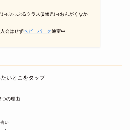
児)→ぷっぷるクラス(2歳児)→おんがくなか
、入会はせず
ベビーパーク
通室中
みたいとこをタップ
3つの理由
が高い