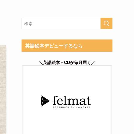
英語絵本デビューするなら
＼英語絵本＋CDが毎月届く／