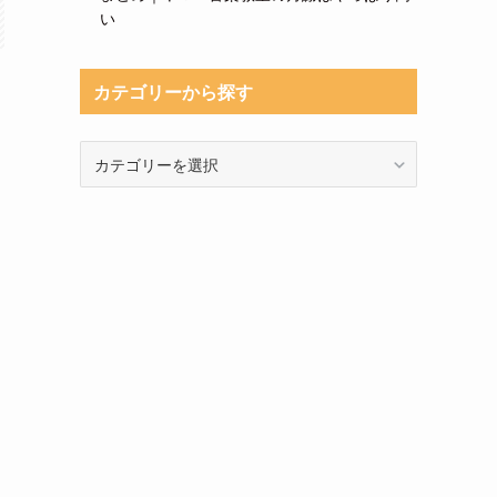
い
カテゴリーから探す
カ
テ
ゴ
リ
ー
か
ら
探
す