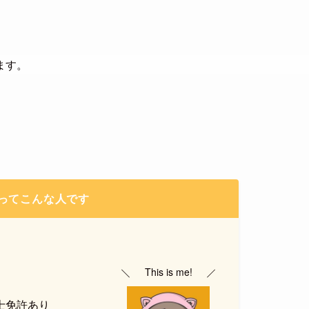
ます。
。
ってこんな人です
This is me!
士免許あり