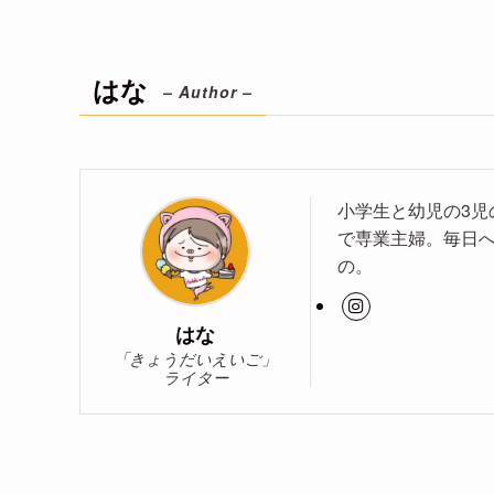
はな
– Author –
小学生と幼児の3
で専業主婦。毎日
の。
はな
「きょうだいえいご」
ライター