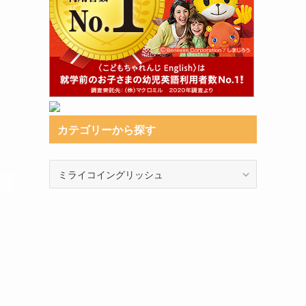
カテゴリーから探す
カ
テ
ゴ
リ
ー
か
ら
探
す