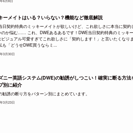
1年6月8日
キーメイトはいる？いらない？機能など徹底解説
E当日契約特典のミッキーメイトが欲しいけど、これ欲しさに本当に契約
いのか悩む…… これ、DWEあるあるです！DWE当日契約特典のミッキ
はビジュアル可愛すぎてこれ欲しさに「契約します！」と言いたくなり
私も「どうせDWE買うならミ...
1年3月30日
ズニー英語システム(DWE)の勧誘がしつこい！確実に断る方法
プ別に紹介
Eの勧誘の断り方をパターン別にまとめています。
1年3月23日