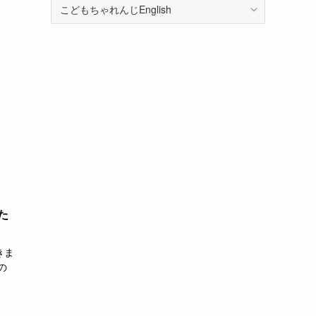
カ
テ
ゴ
リ
ー
か
ら
探
す
た
きま
の