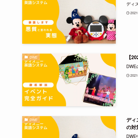
ディ
202
【2
DWE
DW
202
ディ
DWE
の対
DW