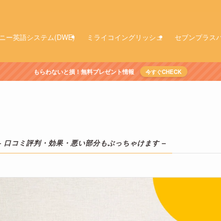
ニー英語システム(DWE)
ミライコイングリッシュ
セブンプラス
もらわないと損！無料プレゼント情報
今すぐCHECK
– 口コミ評判・効果・悪い部分もぶっちゃけます –