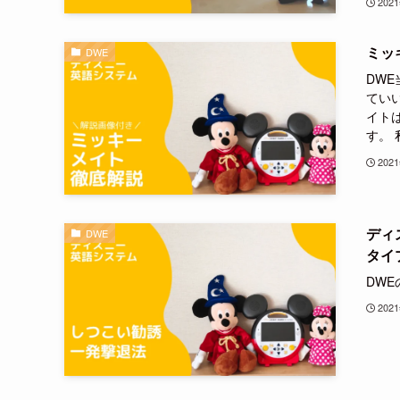
202
ミッ
DWE
DW
てい
イト
す。 
202
ディ
DWE
タイ
DW
202