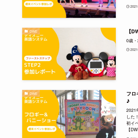
202
【D
DWE
0歳・
202
フロ
DWE
♪
20
した！
初イ
【DW