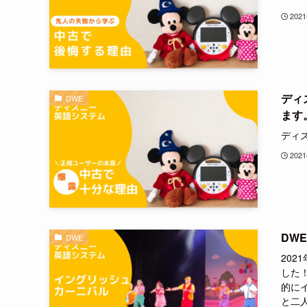
202
ディ
DWE
ます
ディ
202
DW
DWE
20
した！
的に
と二人